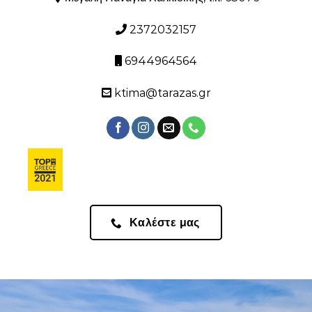
2372032157
6944964564
ktima@tarazas.gr
Καλέστε μας