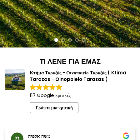
ΤΙ ΛΕΝΕ ΓΙΑ ΕΜΑΣ
Κτήμα Ταραζάς - Οινοποιείο Ταραζάς ( Ktima
Tarazas - Oinopoieio Tarazas )
117 Google κριτικές
Γράψτε μια κριτική
משה אלפיה