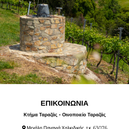
ΕΠΙΚΟΙΝΩΝΙΑ
Κτήμα Ταραζάς - Οινοποιείο Ταραζάς
Μεγάλη Παναγιά Χαλκιδικής, τ.κ. 63076