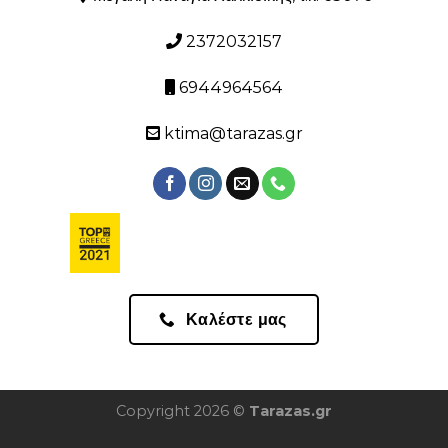
2372032157
6944964564
ktima@tarazas.gr
Καλέστε μας
Copyright 2026 ©
Tarazas.gr