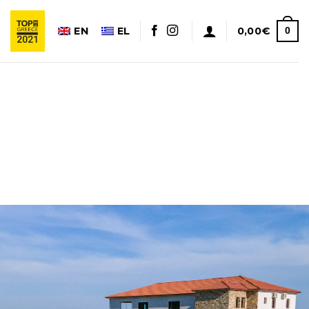
EN
EL
0,00
€
0