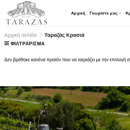
Μετάβαση
στο
Αρχική
Γνωρίστε μας
Κ
περιεχόμενο
Αρχική σελίδα
/
Ταραζάς Κρασιά
ΦΙΛΤΡΑΡΙΣΜΑ
Δεν βρέθηκε κανένα προϊόν που να ταιριάζει με την επιλογή σ